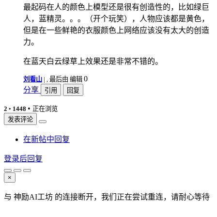
最起码在人的颜色上模型还是很有创造性的，比如绿巨
人，蓝精灵。。。（开个玩笑），人物应该都是黄色，
但是在一些鲜艳的衣服颜色上网络应该没有太大的创造
力。
在蓝天白云绿草上效果还是非常不错的。
0
刘看山
|
, 最后由 编辑
分享
引用
回复
•
2
•
1448
正在浏览
发表评论
在新帖中回复
登录后回复
×
与 神励AI工坊 的连接断开，我们正在尝试重连，请耐心等待