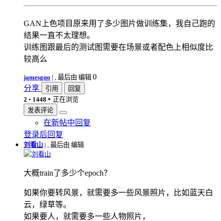
GAN上色项目原来用了多少图片做训练集，我自己跑的
结果一直不太理想。
训练图跟最后的测试图需要在场景或者配色上相似度比
较高么
0
jamesguo
|
, 最后由 编辑
分享
引用
回复
•
2
•
1448
正在浏览
发表评论
在新帖中回复
登录后回复
刘看山
|
, 最后由 编辑
刘看山
大概train了多少个epoch？
如果你要转风景，就需要多一些风景照片，比如蓝天白
云，绿草等。
如果要人，就需要多一些人物照片，