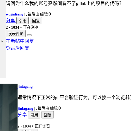
请问为什么我的账号突然间看不了gitlab上的项目的代码？
0
wujialiang
|
, 最后由 编辑
分享
引用
回复
•
2
•
1034
正在浏览
发表评论
在新帖中回复
登录后回复
jinfagang
通常情况下正常的git平台验证行为，可以换一个浏览
0
jinfagang
|
, 最后由 编辑
分享
引用
回复
•
2
•
1034
正在浏览