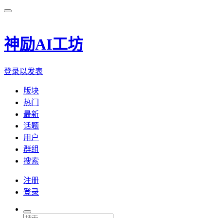
神励AI工坊
登录以发表
版块
热门
最新
话题
用户
群组
搜索
注册
登录