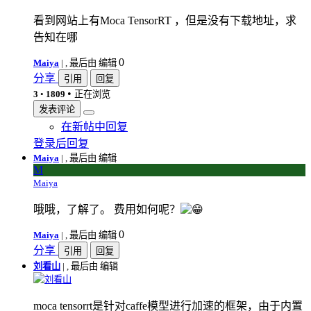
看到网站上有Moca TensorRT ，但是没有下载地址，求
告知在哪
0
Maiya
|
, 最后由 编辑
分享
引用
回复
•
3
•
1809
正在浏览
发表评论
在新帖中回复
登录后回复
Maiya
|
, 最后由 编辑
M
Maiya
哦哦，了解了。 费用如何呢？
0
Maiya
|
, 最后由 编辑
分享
引用
回复
刘看山
|
, 最后由 编辑
刘看山
moca tensorrt是针对caffe模型进行加速的框架，由于内置