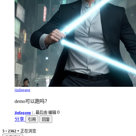
jinfagang
demo可以跑吗？
0
jinfagang
|
, 最后由 编辑
分享
引用
回复
•
5
•
2362
正在浏览