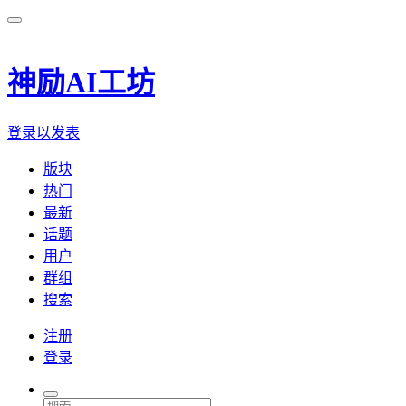
神励AI工坊
登录以发表
版块
热门
最新
话题
用户
群组
搜索
注册
登录