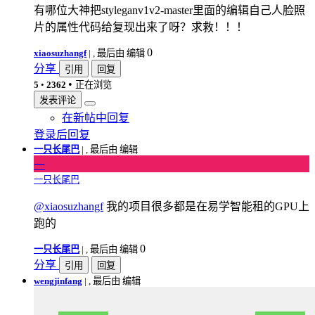
有哪位大神把styleganv1v2-master里面的编辑自己人脸照
片的属性代码给复现出来了呀？求救！！！
0
xiaosuzhangf
|
, 最后由 编辑
分享
引用
回复
•
5
•
2362
正在浏览
发表评论
在新帖中回复
登录后回复
一只长尾巴
|
, 最后由 编辑
一
一只长尾巴
@xiaosuzhangf
我的项目很多都是在易学智能租的GPU上
跑的
0
一只长尾巴
|
, 最后由 编辑
分享
引用
回复
wengjinfang
|
, 最后由 编辑