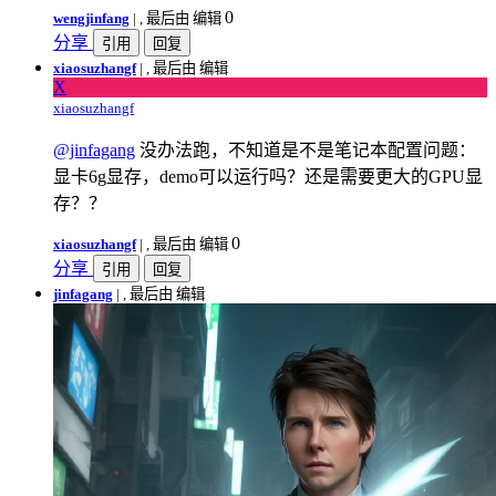
0
wengjinfang
|
, 最后由 编辑
分享
引用
回复
xiaosuzhangf
|
, 最后由 编辑
X
xiaosuzhangf
@jinfagang
没办法跑，不知道是不是笔记本配置问题：
显卡6g显存，demo可以运行吗？还是需要更大的GPU显
存？？
0
xiaosuzhangf
|
, 最后由 编辑
分享
引用
回复
jinfagang
|
, 最后由 编辑