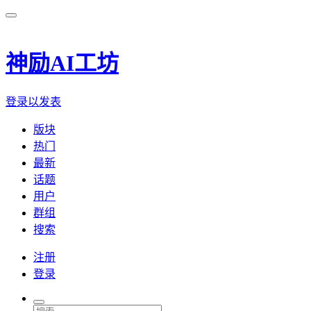
神励AI工坊
登录以发表
版块
热门
最新
话题
用户
群组
搜索
注册
登录