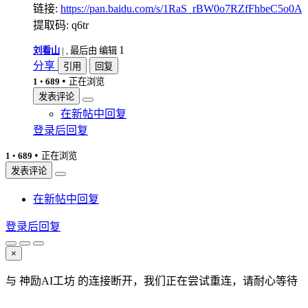
链接:
https://pan.baidu.com/s/1RaS_rBW0o7RZfFhbeC5o0A
提取码: q6tr
1
刘看山
|
, 最后由 编辑
分享
引用
回复
•
1
•
689
正在浏览
发表评论
在新帖中回复
登录后回复
•
1
•
689
正在浏览
发表评论
在新帖中回复
登录后回复
×
与 神励AI工坊 的连接断开，我们正在尝试重连，请耐心等待