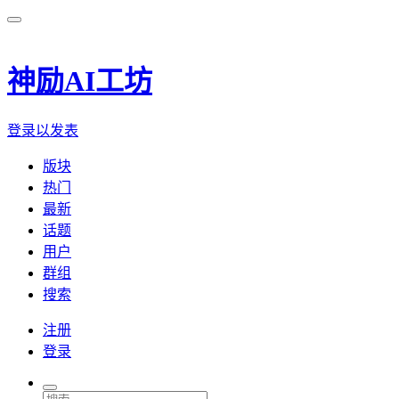
神励AI工坊
登录以发表
版块
热门
最新
话题
用户
群组
搜索
注册
登录