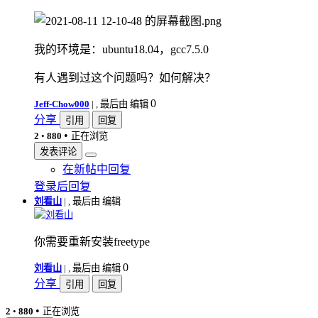
我的环境是：ubuntu18.04，gcc7.5.0
有人遇到过这个问题吗？如何解决？
0
Jeff-Chow000
|
, 最后由 编辑
分享
引用
回复
•
2
•
880
正在浏览
发表评论
在新帖中回复
登录后回复
刘看山
|
, 最后由 编辑
刘看山
你需要重新安装freetype
0
刘看山
|
, 最后由 编辑
分享
引用
回复
•
2
•
880
正在浏览