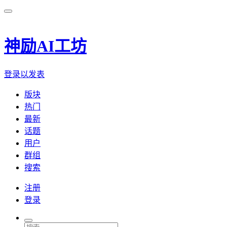
神励AI工坊
登录以发表
版块
热门
最新
话题
用户
群组
搜索
注册
登录