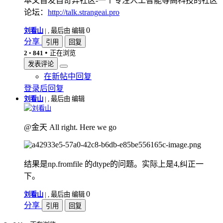
本文首发自奇异社区-一个专注人工智能等高科技的社区
论坛：
http://talk.strangeai.pro
0
刘看山
|
, 最后由 编辑
分享
引用
回复
•
2
•
841
正在浏览
发表评论
在新帖中回复
登录后回复
刘看山
|
, 最后由 编辑
刘看山
@金天 All right. Here we go
结果是np.fromfile 的dtype的问题。实际上是4,纠正一
下。
0
刘看山
|
, 最后由 编辑
分享
引用
回复