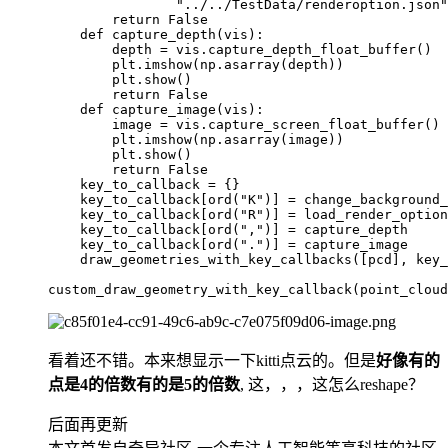
                "../../TestData/renderoption.json"
        return False

    def capture_depth(vis):

        depth = vis.capture_depth_float_buffer()

        plt.imshow(np.asarray(depth))

        plt.show()

        return False

    def capture_image(vis):

        image = vis.capture_screen_float_buffer()

        plt.imshow(np.asarray(image))

        plt.show()

        return False

    key_to_callback = {}

    key_to_callback[ord("K")] = change_background_
    key_to_callback[ord("R")] = load_render_option

    key_to_callback[ord(",")] = capture_depth

    key_to_callback[ord(".")] = capture_image

    draw_geometries_with_key_callbacks([pcd], key_
看着还不错。本来想显示一下kitti点云的。但是
好像有的
点是4的倍数有的是5的倍数
, 这，，，这怎么reshape？
后面再更新