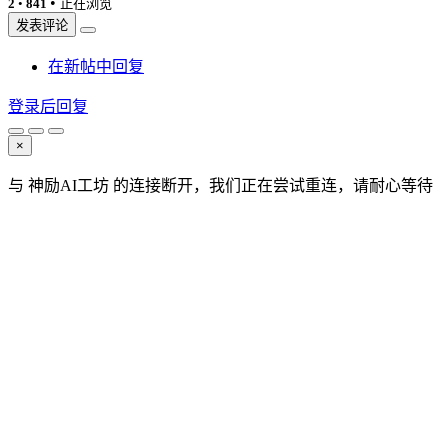
•
2
•
841
正在浏览
发表评论
在新帖中回复
登录后回复
×
与 神励AI工坊 的连接断开，我们正在尝试重连，请耐心等待