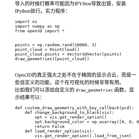
导入的时候打概率可能因为IPYthon导致出错，安装
IPython就行。实力程序：
import os

import numpy as np

from open3d import *

points = np.random.rand(10000, 3)

point_cloud = PointCloud()

point_cloud.points = Vector3dVector(points)

draw_geometries([point_cloud])

Open3D的真正强大之处不在于精简的显示点云，而是一
些自定义的功能，这个在可视化的时候非常有用。
比如我们可以添加自定义的
函数，显
draw_geometries
示结果可以：
def custom_draw_geometry_with_key_callback(pcd):

    def change_background_to_black(vis):

        opt = vis.get_render_option()

        opt.background_color = np.asarray([0, 0, 0
        return False

    def load_render_option(vis):

        vis.get_render_option().load_from_json(
