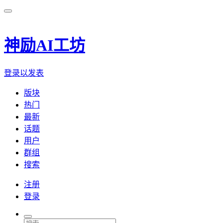
神励AI工坊
登录以发表
版块
热门
最新
话题
用户
群组
搜索
注册
登录