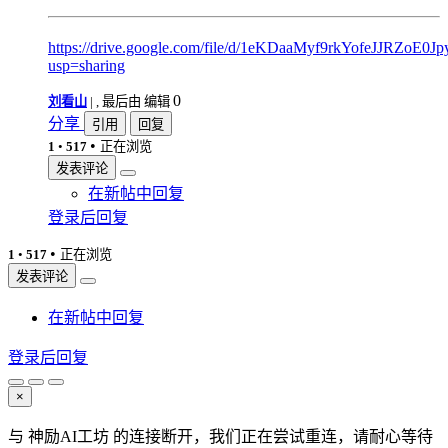
https://drive.google.com/file/d/1eKDaaMyf9rkYofeJJRZoE0J
usp=sharing
0
刘看山
|
, 最后由 编辑
分享
引用
回复
•
1
•
517
正在浏览
发表评论
在新帖中回复
登录后回复
•
1
•
517
正在浏览
发表评论
在新帖中回复
登录后回复
×
与 神励AI工坊 的连接断开，我们正在尝试重连，请耐心等待