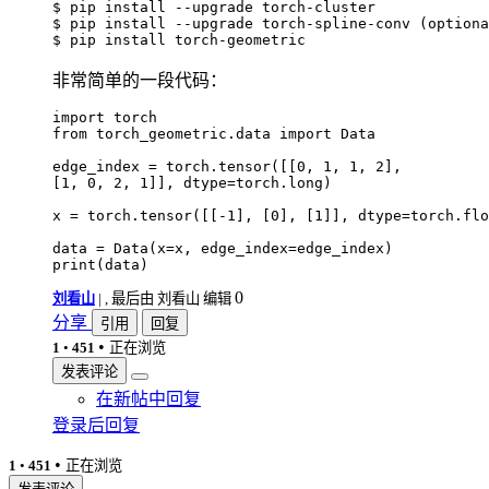
$ pip install --upgrade torch-cluster

$ pip install --upgrade torch-spline-conv (optiona
非常简单的一段代码：
import torch

from torch_geometric.data import Data

edge_index = torch.tensor([[0, 1, 1, 2],

[1, 0, 2, 1]], dtype=torch.long)

x = torch.tensor([[-1], [0], [1]], dtype=torch.flo
data = Data(x=x, edge_index=edge_index)

0
刘看山
|
, 最后由 刘看山 编辑
分享
引用
回复
•
1
•
451
正在浏览
发表评论
在新帖中回复
登录后回复
•
1
•
451
正在浏览