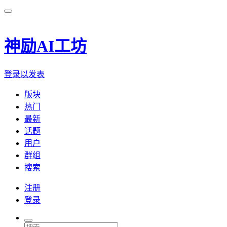
神励AI工坊
登录以发表
版块
热门
最新
话题
用户
群组
搜索
注册
登录