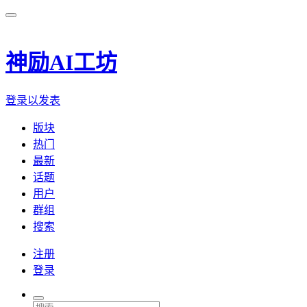
神励AI工坊
登录以发表
版块
热门
最新
话题
用户
群组
搜索
注册
登录