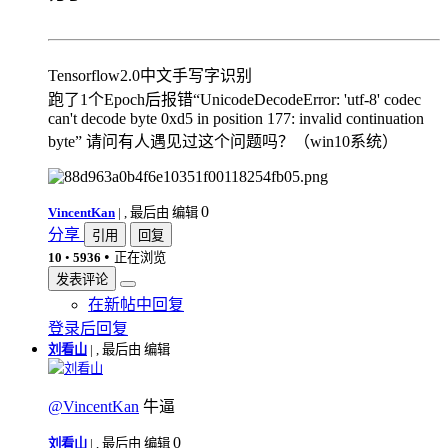
Tensorflow2.0中文手写字识别
跑了1个Epoch后报错“UnicodeDecodeError: 'utf-8' codec
can't decode byte 0xd5 in position 177: invalid continuation
byte” 请问有人遇见过这个问题吗？（win10系统）
0
VincentKan
|
, 最后由 编辑
分享
引用
回复
•
10
•
5936
正在浏览
发表评论
在新帖中回复
登录后回复
刘看山
|
, 最后由 编辑
刘看山
@VincentKan
牛逼
0
刘看山
|
, 最后由 编辑