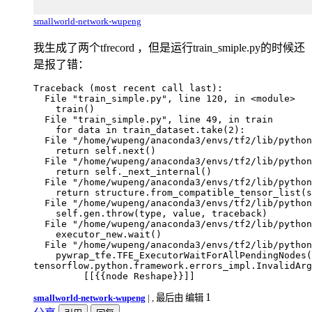
smallworld-network-wupeng
我生成了两个tfrecord ，但是运行train_smiple.py的时候还
是报了错：
Traceback (most recent call last):

  File "train_simple.py", line 120, in <module>

    train()

  File "train_simple.py", line 49, in train

    for data in train_dataset.take(2):

  File "/home/wupeng/anaconda3/envs/tf2/lib/python
    return self.next()

  File "/home/wupeng/anaconda3/envs/tf2/lib/python
    return self._next_internal()

  File "/home/wupeng/anaconda3/envs/tf2/lib/python
    return structure.from_compatible_tensor_list(s
  File "/home/wupeng/anaconda3/envs/tf2/lib/python
    self.gen.throw(type, value, traceback)

  File "/home/wupeng/anaconda3/envs/tf2/lib/python
    executor_new.wait()

  File "/home/wupeng/anaconda3/envs/tf2/lib/python
    pywrap_tfe.TFE_ExecutorWaitForAllPendingNodes(
tensorflow.python.framework.errors_impl.InvalidArg
1
smallworld-network-wupeng
|
, 最后由 编辑